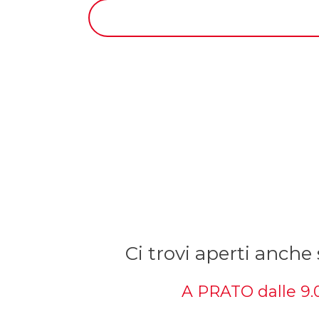
o
t
a
z
i
o
n
e
G
D
P
R
*
Ci trovi aperti anch
A PRATO dalle 9.00