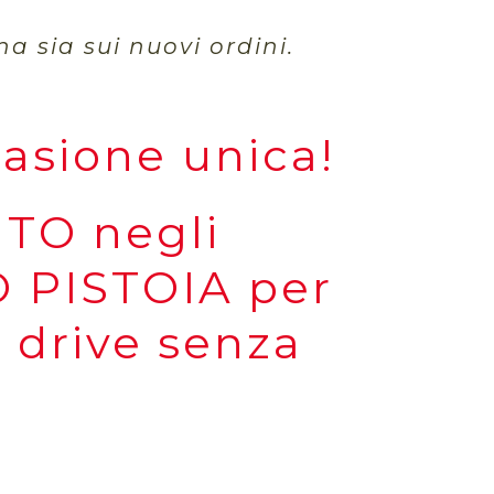
na sia sui nuovi ordini.
casione unica!
O negli
 PISTOIA per
t drive senza