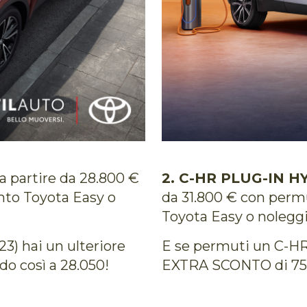
a partire da 28.800 €
2.
C-HR PLUG-IN H
nto Toyota Easy o
da 31.800 € con perm
Toyota Easy o nolegg
3) hai un ulteriore
E se permuti un C-HR 
o così a 28.050!
EXTRA SCONTO di 750 