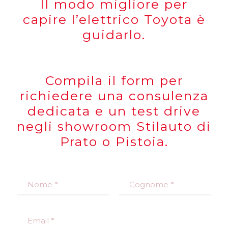
Il modo migliore per
capire l’elettrico Toyota è
guidarlo.
Compila il form per
richiedere una consulenza
dedicata e un test drive
negli showroom Stilauto di
Prato o Pistoia.
N
o
m
Nome
Cognome
e
E
*
m