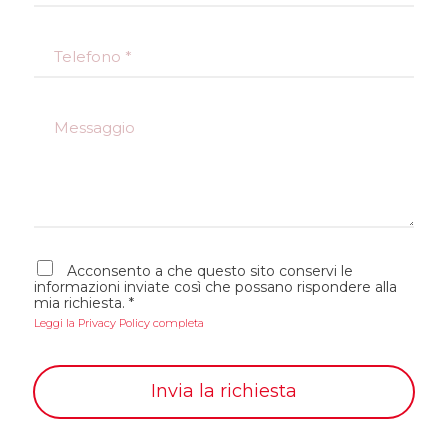
a
i
T
l
e
*
l
e
M
f
e
o
s
n
s
o
a
*
g
g
i
A
o
Acconsento a che questo sito conservi le
c
informazioni inviate così che possano rispondere alla
c
mia richiesta.
*
e
Leggi la Privacy Policy completa
t
t
a
z
Invia la richiesta
i
o
n
e