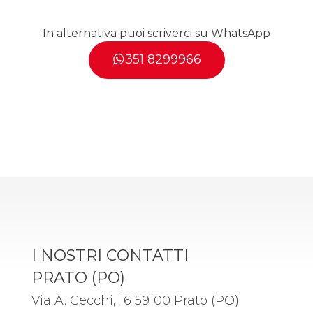
G
D
P
In alternativa puoi scriverci su WhatsApp
R
*
351 8299966
I NOSTRI CONTATTI
PRATO (PO)
Via A. Cecchi, 16 59100 Prato (PO)