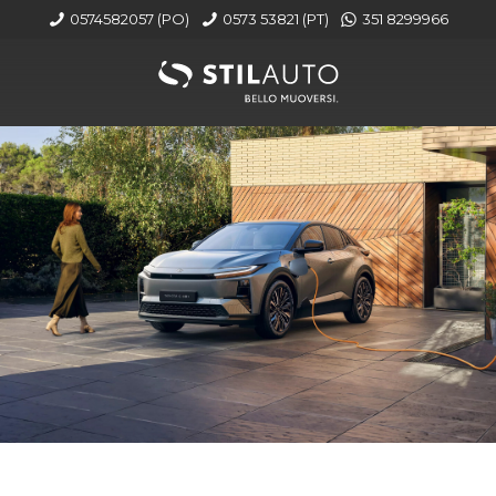
0574582057 (PO)
0573 53821 (PT)
351 8299966