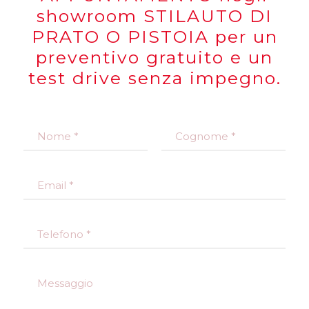
showroom STILAUTO DI
PRATO O PISTOIA per un
preventivo gratuito e un
test drive senza impegno.
N
o
m
Nome
Cognome
e
E
*
m
a
i
T
l
e
*
l
e
M
f
e
o
s
n