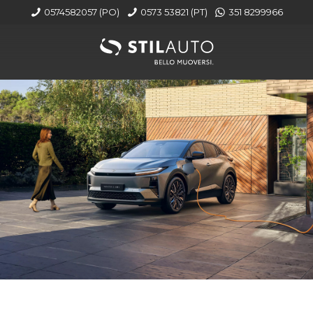
0574582057 (PO)
0573 53821 (PT)
351 8299966