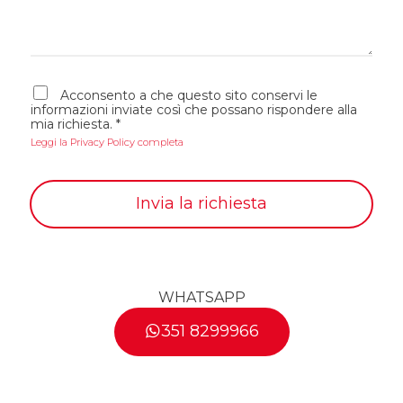
s
o
a
*
g
g
i
A
o
Acconsento a che questo sito conservi le
c
informazioni inviate così che possano rispondere alla
c
mia richiesta.
*
e
Leggi la Privacy Policy completa
t
t
a
z
Invia la richiesta
i
o
n
e
G
D
P
WHATSAPP
R
*
351 8299966