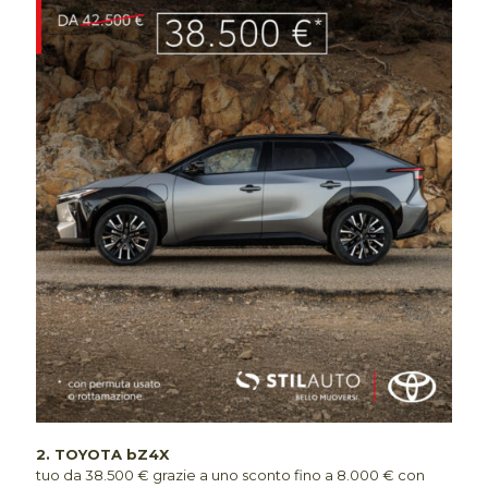
2.
TOYOTA bZ4X
tuo da 38.500 € grazie a uno sconto fino a
8.000 €
con