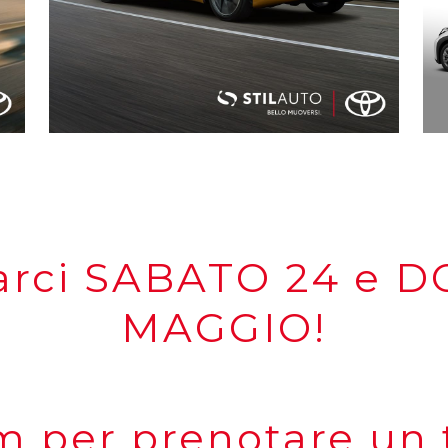
ovarci SABATO 24 e 
MAGGIO!
m per prenotare un 