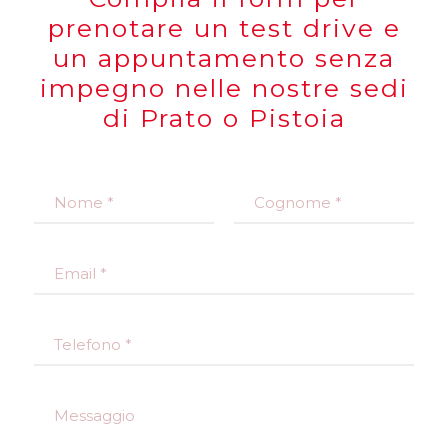
prenotare un test drive e
un appuntamento senza
impegno nelle nostre sedi
di Prato o Pistoia
N
o
m
Nome
Cognome
e
E
*
m
a
i
T
l
e
*
l
e
M
f
e
o
s
n