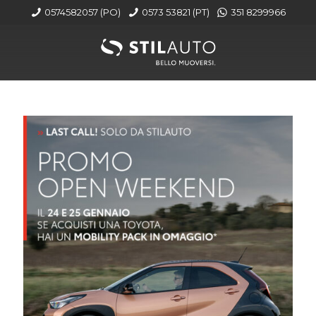
0574582057 (PO)
0573 53821 (PT)
351 8299966