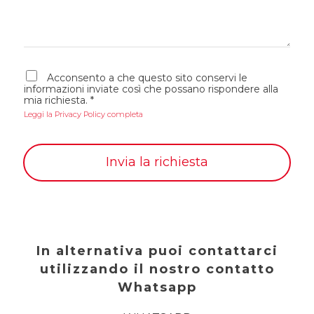
s
o
a
*
g
g
i
A
o
Acconsento a che questo sito conservi le
c
informazioni inviate così che possano rispondere alla
c
mia richiesta.
*
e
Leggi la Privacy Policy completa
t
t
a
z
Invia la richiesta
i
o
n
e
G
D
P
R
In alternativa puoi contattarci
*
utilizzando il nostro contatto
Whatsapp