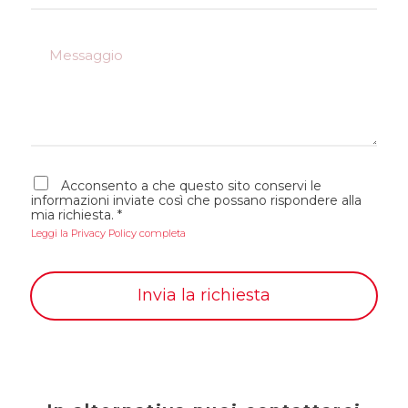
*
l
e
M
f
e
o
s
n
s
o
a
*
g
g
i
A
o
Acconsento a che questo sito conservi le
c
informazioni inviate così che possano rispondere alla
c
mia richiesta.
*
e
Leggi la Privacy Policy completa
t
t
a
z
Invia la richiesta
i
o
n
e
G
D
P
R