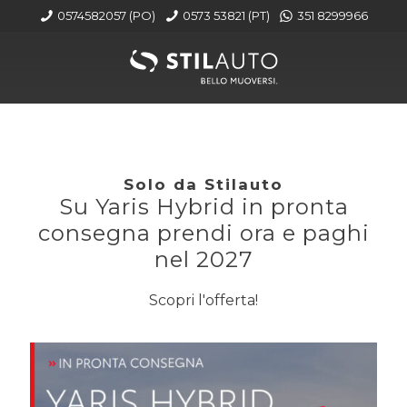
0574582057 (PO)
0573 53821 (PT)
351 8299966
Solo da Stilauto
Su Yaris Hybrid in pronta
consegna prendi ora e paghi
nel 2027
Scopri l'offerta!