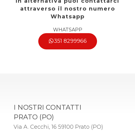
In alternativa puoi contattarci
*
attraverso il nostro numero
Whatsapp
WHATSAPP
351 8299966
I NOSTRI CONTATTI
PRATO (PO)
Via A. Cecchi, 16 59100 Prato (PO)