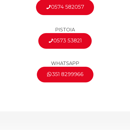
0574 582057
PISTOIA
0573 53821
WHATSAPP
351 8299966