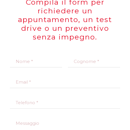
Compila il form per
richiedere un
appuntamento, un test
drive o un preventivo
senza impegno.
N
o
m
Nome
Cognome
e
E
*
m
a
i
T
l
e
*
l
e
M
f
e
o