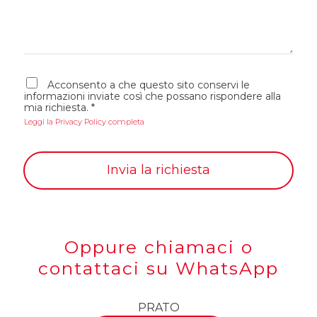
s
n
s
o
a
*
g
g
i
A
o
Acconsento a che questo sito conservi le
c
informazioni inviate così che possano rispondere alla
c
mia richiesta.
*
e
Leggi la Privacy Policy completa
t
t
a
z
Invia la richiesta
i
o
n
e
G
D
P
Oppure chiamaci o
R
*
contattaci su WhatsApp
PRATO