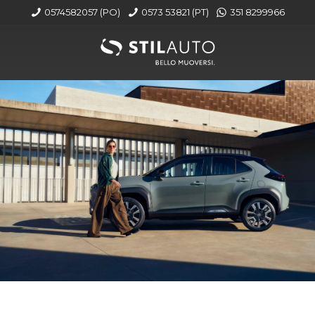
0574582057 (PO)
0573 53821 (PT)
351 8299966