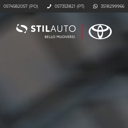
0574582057 (PO)
057353821 (PT)
3518299966