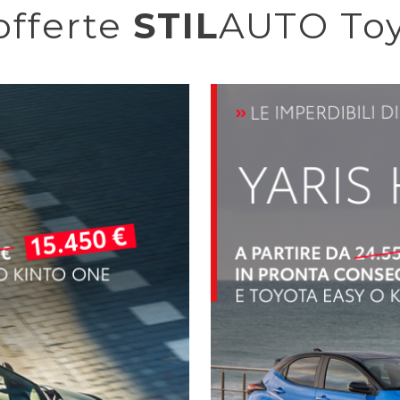
offerte
STIL
AUTO To