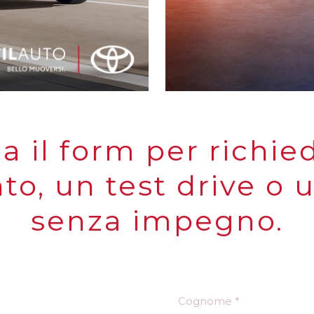
a il form per richie
, un test drive o 
senza impegno.