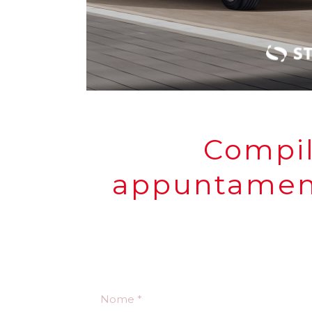
Compil
appuntamento
N