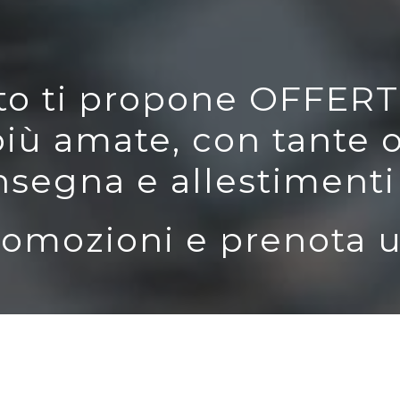
auto ti propone OFFER
più amate, con tante 
nsegna e allestiment
romozioni e prenota u