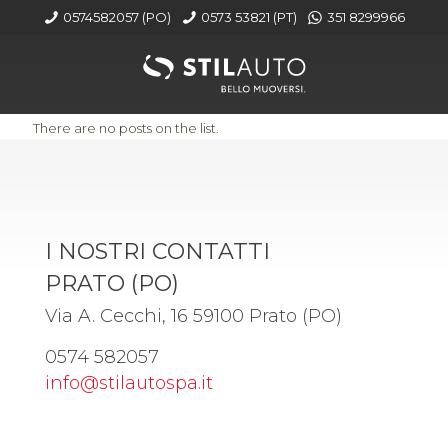
0574582057 (PO)
0573 53821 (PT)
351 8299966
Home
There are no posts on the list.
I NOSTRI CONTATTI
PRATO (PO)
Via A. Cecchi, 16 59100 Prato (PO)
0574 582057
info@stilautospa.it