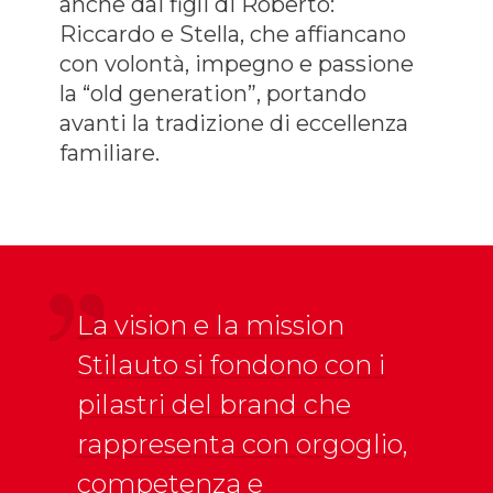
anche dai figli di Roberto:
Riccardo e Stella, che affiancano
con volontà, impegno e passione
la “old generation”, portando
avanti la tradizione di eccellenza
familiare.
La vision e la mission
Stilauto si fondono con i
pilastri del brand che
rappresenta con orgoglio,
competenza e