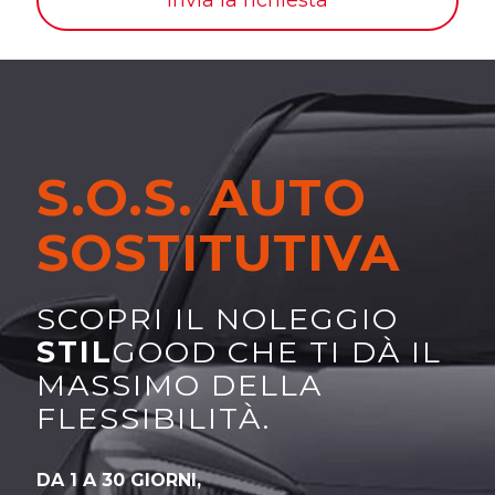
Invia la richiesta
i
o
n
e
G
D
P
R
*
S.O.S. AUTO
SOSTITUTIVA
SCOPRI IL NOLEGGIO
STIL
GOOD CHE TI DÀ IL
MASSIMO DELLA
FLESSIBILITÀ.
DA 1 A 30 GIORNI,