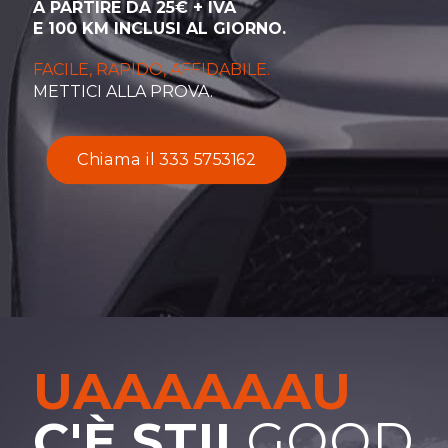
A PARTIRE DA 25€ + IVA
E 100 KM INCLUSI AL GIORNO.
FACILE, RAPIDO, AFFIDABILE.
METTICI ALLA PROVA.
Chiama il 333 5753162
UAAAAAAU
C'È STIL
GOOD