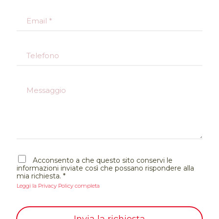
Nome
Cognome
e
E
*
m
a
i
T
l
e
*
l
e
M
f
e
o
s
n
s
o
a
g
g
i
A
o
Acconsento a che questo sito conservi le
c
informazioni inviate così che possano rispondere alla
c
mia richiesta.
*
e
Leggi la Privacy Policy completa
t
t
a
z