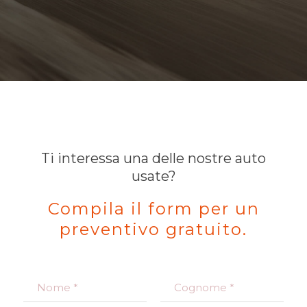
Ti interessa una delle nostre auto
usate?
Compila il form per un
preventivo gratuito.
N
o
m