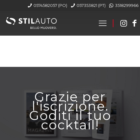
0574582057 (PO)
057353821 (PT)
3518299966
Grazie per
l'iscrizione.
Goditi il tuo
cocktail!