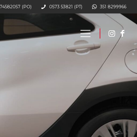
74582057 (PO)
0573 53821 (PT)
351 8299966