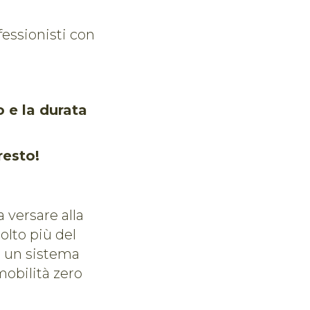
fessionisti con
o e la durata
resto!
 versare alla
olto più del
e un sistema
mobilità zero