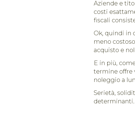
Aziende e titol
costi esattam
fiscali consist
Ok, quindi in 
meno costoso d
acquisto e no
E in più, come
termine offre 
noleggio a lu
Serietà, solidi
determinanti. 