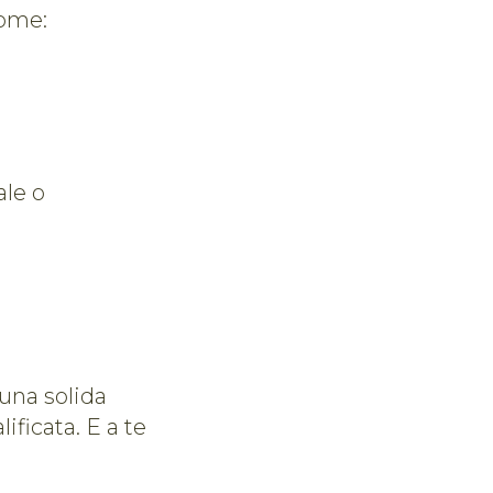
come:
ale o
una solida
ificata. E a te