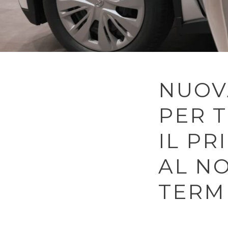
NUOV
PER T
IL PR
AL N
TERM