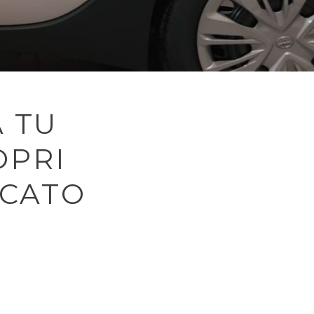
 TU
OPRI
ICATO