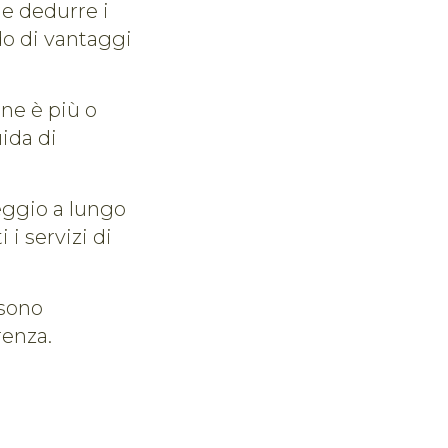
 e dedurre i
do di vantaggi
ne è più o
uida di
leggio a lungo
 i servizi di
 sono
renza.