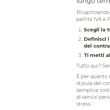
lungo term
Ricapitolando,
partita IVA e 
Scegli la
Definisci 
del contra
Ti metti a
Tutto qui? Se
E per quanto r
stipula del co
semplice costo
di servizi per
stress.