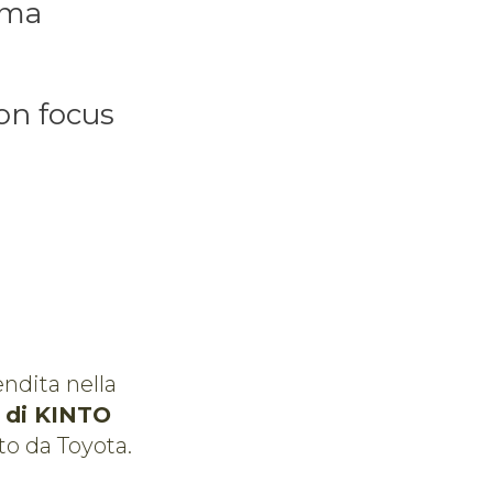
ima
on focus
endita nella
i di KINTO
to da Toyota.