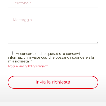
T
l
e
*
l
e
M
f
e
o
s
n
s
o
a
*
g
g
i
A
o
Acconsento a che questo sito conservi le
c
informazioni inviate così che possano rispondere alla
c
mia richiesta.
*
e
Leggi la Privacy Policy completa
t
t
a
z
Invia la richiesta
i
o
n
e
G
D
P