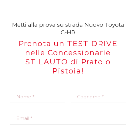
Metti alla prova su strada Nuovo Toyota
C-HR
Prenota un TEST DRIVE
nelle Concessionarie
STILAUTO di Prato o
Pistoia!
N
o
m
Nome
Cognome
e
E
*
m
a
i