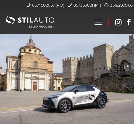
0574582057 (PO)
057353821 (PT)
3518299966