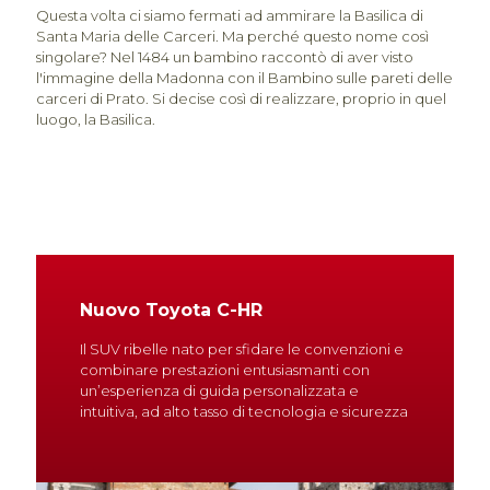
Questa volta ci siamo fermati ad ammirare la Basilica di
Santa Maria delle Carceri. Ma perché questo nome così
singolare? Nel 1484 un bambino raccontò di aver visto
l'immagine della Madonna con il Bambino sulle pareti delle
carceri di Prato. Si decise così di realizzare, proprio in quel
luogo, la Basilica.
Nuovo Toyota C-HR
Il SUV ribelle nato per sfidare le convenzioni e
combinare prestazioni entusiasmanti con
un’esperienza di guida personalizzata e
intuitiva, ad alto tasso di tecnologia e sicurezza