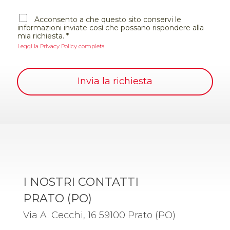
i
A
o
Acconsento a che questo sito conservi le
c
informazioni inviate così che possano rispondere alla
c
mia richiesta.
*
e
Leggi la Privacy Policy completa
t
t
a
z
Invia la richiesta
i
o
n
e
G
D
P
R
*
I NOSTRI CONTATTI
PRATO (PO)
Via A. Cecchi, 16 59100 Prato (PO)