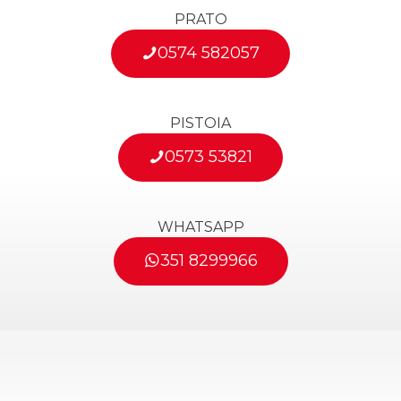
R
PRATO
*
0574 582057
PISTOIA
0573 53821
WHATSAPP
351 8299966