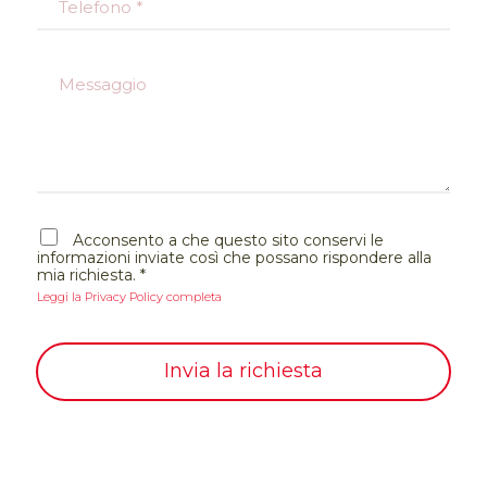
l
e
*
l
e
M
f
e
o
s
n
s
o
a
*
g
g
i
A
o
Acconsento a che questo sito conservi le
c
informazioni inviate così che possano rispondere alla
c
mia richiesta.
*
e
Leggi la Privacy Policy completa
t
t
a
z
Invia la richiesta
i
o
n
e
G
D
P