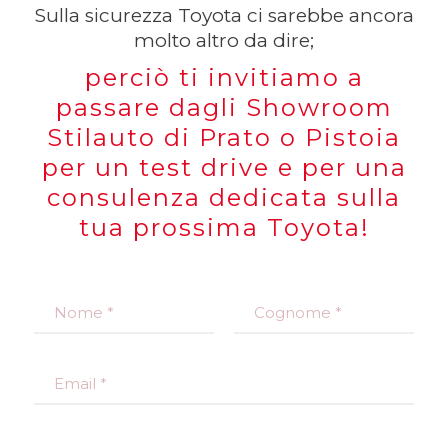
Sulla sicurezza Toyota ci sarebbe ancora
molto altro da dire;
perciò ti invitiamo a
passare dagli Showroom
Stilauto di Prato o Pistoia
per un test drive e per una
consulenza dedicata sulla
tua prossima Toyota!
N
o
m
Nome
Cognome
e
E
*
m
a
i
T