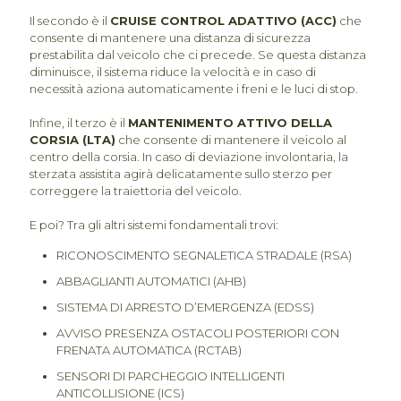
Il secondo è il
CRUISE CONTROL ADATTIVO (ACC)
che
consente di mantenere una distanza di sicurezza
prestabilita dal veicolo che ci precede. Se questa distanza
diminuisce, il sistema riduce la velocità e in caso di
necessità aziona automaticamente i freni e le luci di stop.
Infine, il terzo è il
MANTENIMENTO ATTIVO DELLA
CORSIA (LTA)
che consente di mantenere il veicolo al
centro della corsia. In caso di deviazione involontaria, la
sterzata assistita agirà delicatamente sullo sterzo per
correggere la traiettoria del veicolo.
E poi? Tra gli altri sistemi fondamentali trovi:
RICONOSCIMENTO SEGNALETICA STRADALE (RSA)
ABBAGLIANTI AUTOMATICI (AHB)
SISTEMA DI ARRESTO D’EMERGENZA (EDSS)
AVVISO PRESENZA OSTACOLI POSTERIORI CON
FRENATA AUTOMATICA (RCTAB)
SENSORI DI PARCHEGGIO INTELLIGENTI
ANTICOLLISIONE (ICS)