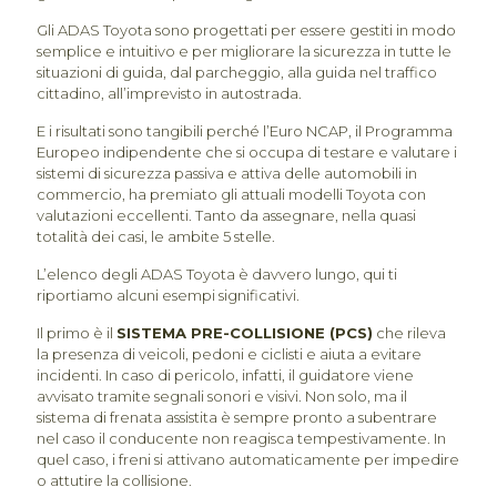
Gli ADAS Toyota sono progettati per essere gestiti in modo
semplice e intuitivo e per migliorare la sicurezza in tutte le
situazioni di guida, dal parcheggio, alla guida nel traffico
cittadino, all’imprevisto in autostrada.
E i risultati sono tangibili perché l’Euro NCAP, il Programma
Europeo indipendente che si occupa di testare e valutare i
sistemi di sicurezza passiva e attiva delle automobili in
commercio, ha premiato gli attuali modelli Toyota con
valutazioni eccellenti. Tanto da assegnare, nella quasi
totalità dei casi, le ambite 5 stelle.
L’elenco degli ADAS Toyota è davvero lungo, qui ti
riportiamo alcuni esempi significativi.
Il primo è il
SISTEMA PRE-COLLISIONE (PCS)
che rileva
la presenza di veicoli, pedoni e ciclisti e aiuta a evitare
incidenti. In caso di pericolo, infatti, il guidatore viene
avvisato tramite segnali sonori e visivi. Non solo, ma il
sistema di frenata assistita è sempre pronto a subentrare
nel caso il conducente non reagisca tempestivamente. In
quel caso, i freni si attivano automaticamente per impedire
o attutire la collisione.