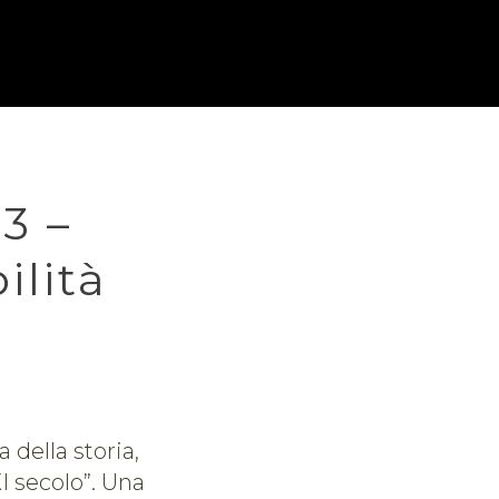
3 –
ilità
 della storia,
I secolo”. Una