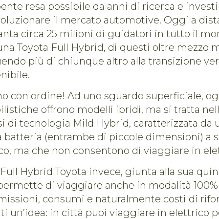
nte resa possibile da anni di ricerca e invest
voluzionare il mercato automotive. Oggi a dist
anta circa 25 milioni di guidatori in tutto il m
na Toyota Full Hybrid, di questi oltre mezzo m
buendo più di chiunque altro alla transizione ve
nibile.
 con ordine! Ad uno sguardo superficiale, ogg
istiche offrono modelli ibridi, ma si tratta nel
asi di tecnologia Mild Hybrid, caratterizzata d
a batteria (entrambe di piccole dimensioni) a 
o, ma che non consentono di viaggiare in elet
Full Hybrid Toyota invece, giunta alla sua quin
permette di viaggiare anche in modalità 100% e
issioni, consumi e naturalmente costi di rifo
i un’idea: in città puoi viaggiare in elettrico p