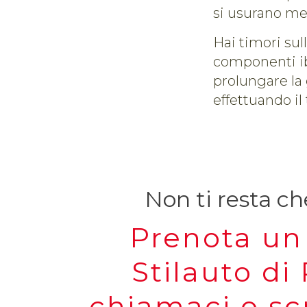
si usurano men
Hai timori sul
componenti ib
prolungare la 
effettuando il 
Non ti resta ch
Prenota un 
Stilauto di 
chiamaci o sc