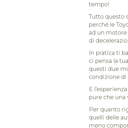
tempo!
Tutto questo s
perché le Toy
ad un motore e
di decelerazi
In pratica ti 
ci pensa la tu
questi due mo
condizione di 
E l’esperienza
pure che una vo
Per quanto rig
quelli delle au
meno componen