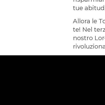
tue abitud
Allora le 
te! Nel ter
nostro Lor
rivoluziona