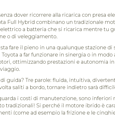
enza dover ricorrere alla ricarica con presa elet
ota Full Hybrid combinano un tradizionale mo
lettrico a batteria che si ricarica mentre tu gui
one o di veleggiamento.
basta fare il pieno in una qualunque stazione di 
a Toyota a far funzionare in sinergia o in mo
tori, ottimizzando prestazioni e autonomia in
viaggio.
 di guida? Tre parole: fluida, intuitiva, diverte
lta saliti a bordo, tornare indietro sarà difficil
uarda i costi di manutenzione, sono inferiori r
to tradizionali! Si perché il motore ibrido è car
ti (come ad esempio la frizione e le cinghie