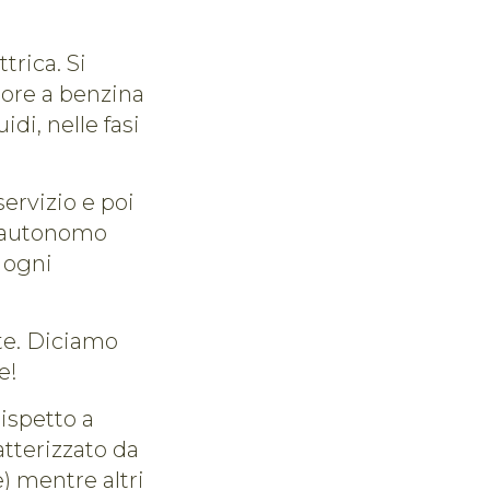
trica. Si
tore a benzina
di, nelle fasi
servizio e poi
do autonomo
 ogni
nte. Diciamo
e!
ispetto a
atterizzato da
) mentre altri