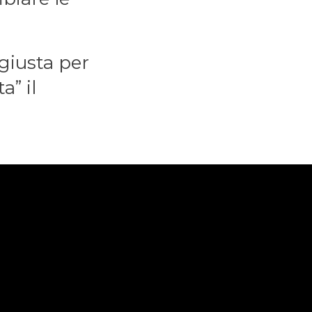
 giusta per
a” il