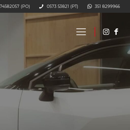
74582057 (PO)
0573 53821 (PT)
351 8299966