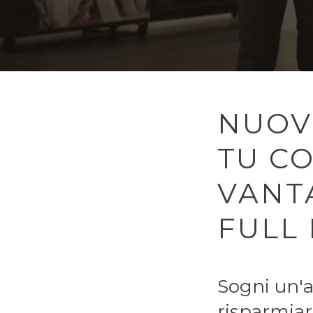
NUOVO
TU CO
VANT
FULL
Sogni un'au
risparmiar