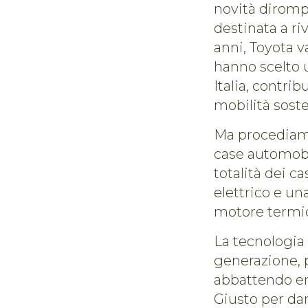
novità dirompe
destinata a ri
anni, Toyota v
hanno scelto u
Italia, contri
mobilità soste
Ma procediamo
case automobil
totalità dei c
elettrico e un
motore termic
La tecnologia 
generazione, 
abbattendo em
Giusto per dart