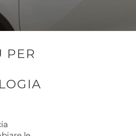
U PER
LOGIA
cia
biare le