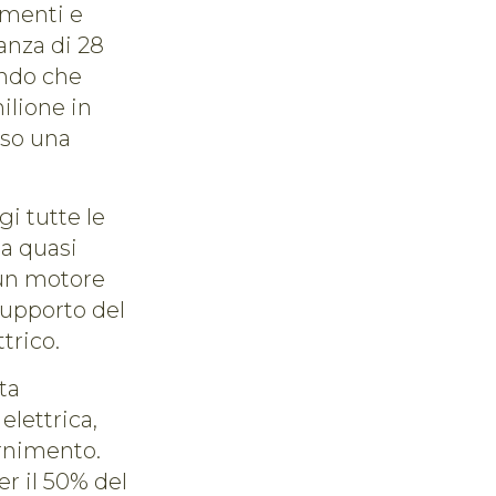
imenti e
anza di 28
ondo che
ilione in
rso una
i tutte le
la quasi
a un motore
supporto del
trico.
ta
lettrica,
rnimento.
er il 50% del